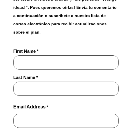
ideas!”. Pues queremos oírlas! Envía tu comentario
a continuación o suscríbete a nuestra lista de
correo electrónico para recibir actualizaciones
sobre el plan.
Full
First Name *
Name
*
Last Name *
Email Address
*