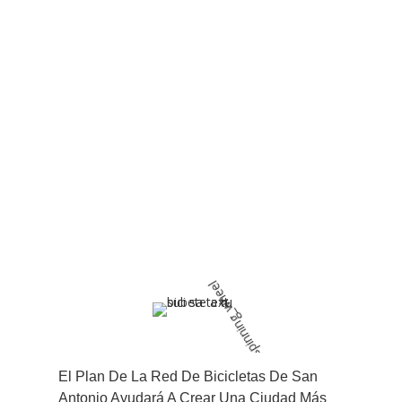
El Plan De La Red De Bicicletas De San
Antonio Ayudará A Crear Una Ciudad Más
El Plan De La Red De Bicicletas De San
Segura Y Accesible Para Bicicletas. ¡Y
Antonio Ayudará A Crear Una Ciudad Más